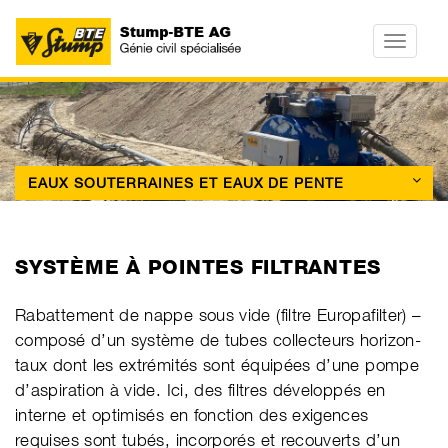
Toggle
navigatio
EAUX SOUTERRAINES ET EAUX DE PENTE
SYSTÈME À POINTES FILTRANTES
Raba­ttement de nappe sous vide (filtre Euro­pa­fil­ter) –
com­posé d’un sys­tème de tubes col­lec­teurs hori­zon­
taux dont les extré­mi­tés sont équi­pées d’une pompe
d’as­pi­ra­tion à vide. Ici, des fil­tres déve­loppés en
interne et opti­mi­sés en fonc­tion des exi­gen­ces
requises sont tubés, incor­po­rés et recou­verts d’un