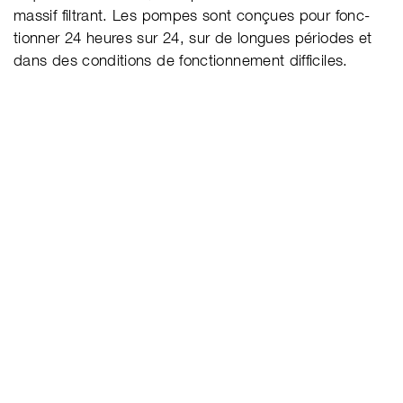
mas­sif fil­trant. Les pom­pes sont con­çues pour fonc­
tion­ner 24 heures sur 24, sur de lon­gues pério­des et
dans des con­di­tions de fonc­tion­ne­ment dif­fi­ciles.