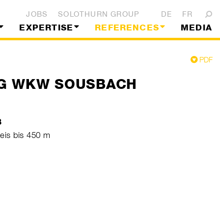
JOBS
SOLOTHURN GROUP
DE
FR
EXPERTISE
REFERENCES
MEDIA
PDF
G WKW SOUSBACH
B
is bis 450 m