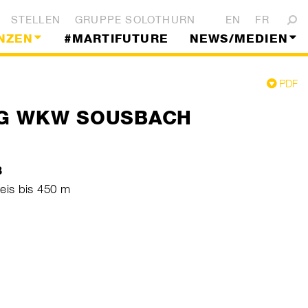
STELLEN
GRUPPE SOLOTHURN
EN
FR
NZEN
#MARTIFUTURE
NEWS/MEDIEN
PDF
G WKW SOUSBACH
B
is bis 450 m