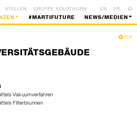
STELLEN
GRUPPE SOLOTHURN
EN
FR
NZEN
#MARTIFUTURE
NEWS/MEDIEN
PDF
VERSITÄTSGEBÄUDE
B
ttels Vakuumverfahren
tels Filterbrunnen