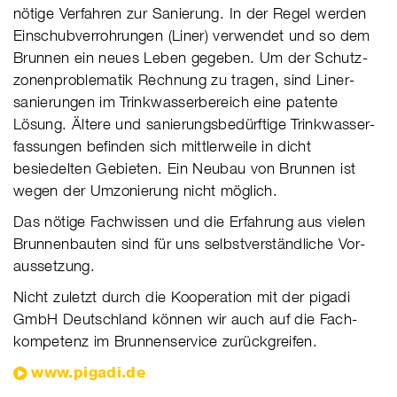
nötige Ver­fah­ren zur Sanie­rung. In der Regel wer­den
Ein­schub­ver­roh­run­gen (Liner) ver­wen­det und so dem
Brun­nen ein neues Leben gege­ben. Um der Schutz­
zonen­problematik Rechnung zu tragen, sind Liner­
sanierungen im Trink­wasser­bereich eine patente
Lösung. Ältere und sanierungs­bedürftige Trink­wasser­
fassungen befinden sich mittlerweile in dicht
besiedelten Gebieten. Ein Neubau von Brunnen ist
wegen der Um­zonierung nicht möglich.
Das nötige Fach­wis­sen und die Erfah­rung aus vie­len
Brun­nen­bau­ten sind für uns selbst­ver­ständ­li­che Vor­
aus­set­zung.
Nicht zuletzt durch die Koope­ra­tion mit der pigadi
GmbH Deutsch­land kön­nen wir auch auf die Fach­
kom­pe­tenz im Brun­nen­ser­vice zurück­grei­fen.
www.pigadi.de