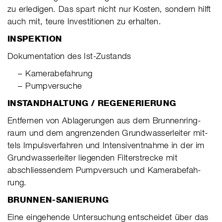
zu erle­di­gen. Das spart nicht nur Kos­ten, son­dern hilft
auch mit, teure Inves­ti­tio­nen zu erhal­ten.
INSPEKTION
Dokumentation des Ist-Zustands
– Kamerabefahrung
–
Pumpversuche
I
NSTANDHALTUNG / REGENERIERUNG
Ent­fer­nen von Abla­ge­run­gen aus dem Brun­nen­ring­
raum und dem angren­zen­den Grund­was­ser­lei­ter mit­
tels Impuls­ver­fah­ren und Inten­siv­ent­nahme in der im
Grund­was­ser­lei­ter lie­gen­den Fil­ter­stre­cke mit
abschlies­sen­dem Pump­ver­such und Kame­ra­be­fah­
rung.
B
RU
NNEN-SANIERUNG
Eine ein­ge­hende Unter­su­chung ent­schei­det über das