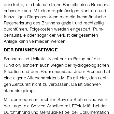
dens­kette, die bald sämt­li­che Bau­teile eines Brun­nens
erfas­sen kann. Mit einer regel­mäs­si­gen Kon­trolle und
früh­zei­ti­gen Dia­gno­sen kann man die fach­män­ni­sche
Rege­ne­rie­rung des Brun­nens gezielt und recht­zei­tig
durch­füh­ren. Fol­ge­kos­ten wer­den ein­ge­spart, Pum­
pen­aus­fälle oder sogar der Ver­lust der gesam­ten
Anlage kann ver­mie­den wer­den.
D
ER BRUNNENSERVICE
Brun­nen sind Uni­kate. Nicht nur im Bezug auf die
Funk­tion, son­dern auch wegen der hydro­geo­lo­gi­schen
Situa­tion und dem Brun­nen­aus­bau. Jeder Brun­nen hat
eine eigene Alters­cha­rak­te­ris­tik. Es gilt hier, den rich­ti­
gen Zeit­punkt nicht zu ver­pas­sen. Da ist Sach­ver­
ständ­nis ge­fragt.
Mit der moder­nen, mobi­len Ser­vice-Sta­tion sind wir in
der Lage, die Ser­vice-Ar­bei­ten mit Effek­ti­vi­tät bei der
Durch­füh­rung und Genau­ig­keit bei der Doku­men­ta­tion