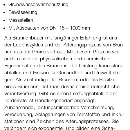
Grundwasserwärmenutzung
Bewässerung
Messstellen
Mit Ausbauten von DN115 – 1000 mm
Als Brun­nen­bauer mit lang­jäh­ri­ger Erfah­rung ist uns
der Lebens­zy­klus und der Alte­rungs­pro­zess von Brun­
nen aus der Pra­xis ver­traut. Mit die­sem Pro­zess ver­
än­dern sich die phy­si­ka­li­schen und che­mi­schen
Eigen­schaf­ten des Brun­nens, die Leis­tung kann stark
abfal­len und Risi­ken für Gesund­heit und Umwelt stei­
gen. Als Zustän­di­ger für Brun­nen, oder als Besit­zer
eines Brun­nens, hat man des­halb eine beträcht­li­che
Ver­ant­wor­tung. Gibt es einen Leis­tungs­ab­fall in der
För­der­rate ist Hand­lungs­be­darf ange­sagt.
Zuneh­mende, leis­tungs­min­dernde Ver­schlei­mung,
Vero­cke­rung, Abla­ge­run­gen von Fein­stof­fen und Inkru­
sta­tio­nen sind Zei­chen des Alte­rungs­pro­zes­ses. Sie
ver­än­dern sich expo­nen­ti­ell und bil­den eine Scha­